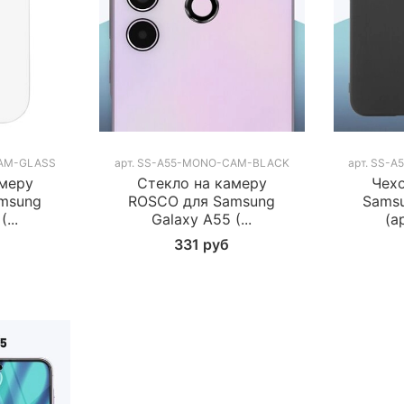
CAM-GLASS
арт.
SS-A55-MONO-CAM-BLACK
арт.
SS-A
амеру
Стекло на камеру
Чех
msung
ROSCO для Samsung
Samsu
...
Galaxy A55 (...
(а
331 руб