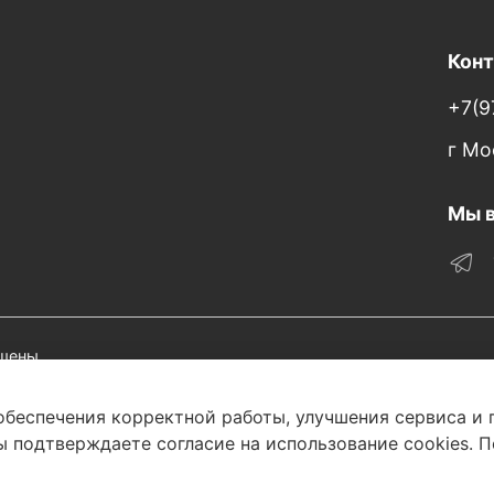
Кон
+7(9
г Мо
Мы в
щены.
обеспечения корректной работы, улучшения сервиса и
 округ Митино, ул. Митинская, д. 16, помещ. 1401
 подтверждаете согласие на использование cookies. П
лашение