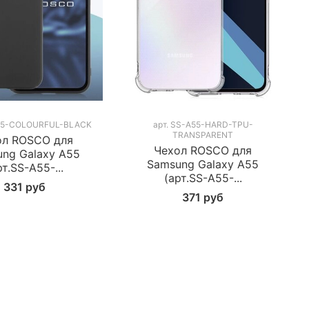
55-COLOURFUL-BLACK
арт.
SS-A55-HARD-TPU-
TRANSPARENT
ол ROSCO для
Чехол ROSCO для
ng Galaxy A55
Samsung Galaxy A55
рт.SS-A55-...
(арт.SS-A55-...
331 руб
371 руб