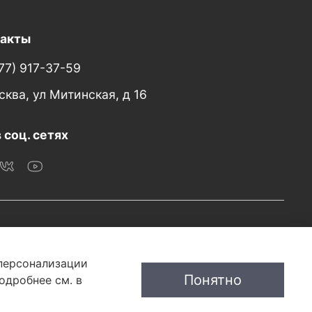
такты
77) 917-37-59
сква, ул Митинская, д 16
 соц. сетях
 персонализации
Понятно
одробнее см. в