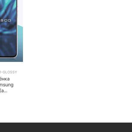
M-GLOSSY
ёнка
msung
а...