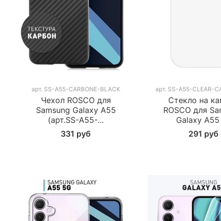
арт.
SS-A55-CARBONE-BLACK
арт.
SS-A55-CLEAR-
Чехол ROSCO для
Стекло на к
Samsung Galaxy A55
ROSCO для Sa
(арт.SS-A55-...
Galaxy A55 (
331 руб
291 руб