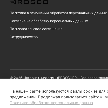
Политика в отношении обработки персональных данных
Согласие на обработку персональных данных
Пользовательское соглашение
Сотрудничество
© 2025 Интернет-магазин «BROSCORP». Все права защи
ООО «БРОСКОРП»
ИНН: 4027147199 | ОГРН: 1214000007341
На нашем сайте используются файлы cookies для 
Юр. адрес: 125430, г. Москва, вн. тер. г. Муниципальный
предложений. Продолжая пользоваться сайтом, вы
E-mail:
support@mybrosco.ru
Политике обработки персональных данных
Политика конфиденциальности
|
Пользовательское сог