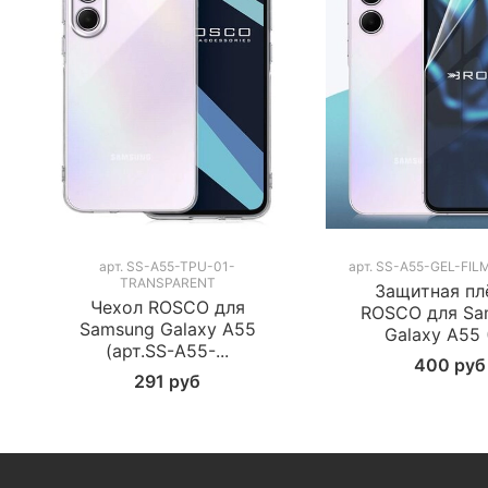
арт.
SS-A55-TPU-01-
арт.
SS-A55-GEL-FIL
TRANSPARENT
Защитная пл
Чехол ROSCO для
ROSCO для Sa
Samsung Galaxy A55
Galaxy A55 (
(арт.SS-A55-...
400 руб
291 руб