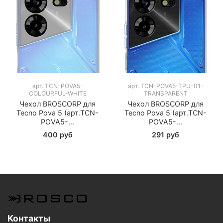
арт.
TCN-POVA5-
арт.
TCN-POVA5-TPU-01-
COLOURFUL-WHITE
TRANSPARENT
Чехол BROSCORP для
Чехол BROSCORP для
Tecno Pova 5 (арт.TCN-
Tecno Pova 5 (арт.TCN-
POVA5-...
POVA5-...
400 руб
291 руб
Контакты