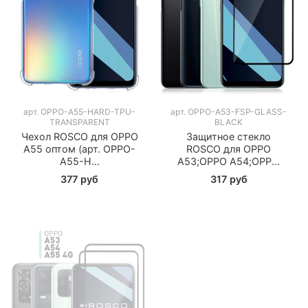
арт.
OPPO-A55-HARD-TPU-
арт.
OPPO-A53-FSP-GLASS-
TRANSPARENT
BLACK
Чехол ROSCO для OPPO
Защитное стекло
A55 оптом (арт. OPPO-
ROSCO для OPPO
A55-H...
A53;OPPO A54;OPP...
377 руб
317 руб