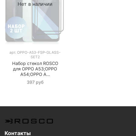
Нет в наличии
арт.
OPPO-A53-FSP-GLASS-
SET2
Набор стекол ROSCO
для OPPO A53;OPPO
A54;OPPO A...
397 руб
Контакты