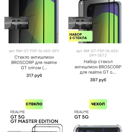
арт.
RM-GT-FSP-GLASS-SPY
арт.
RM-GT-FSP-GLASS-
SPY-SET2
Стекло антишпион
Набор стекол
BROSCORP для realme
антишпион BROSCORP
GT оптом (...
для realme GT о...
317 руб
397 руб