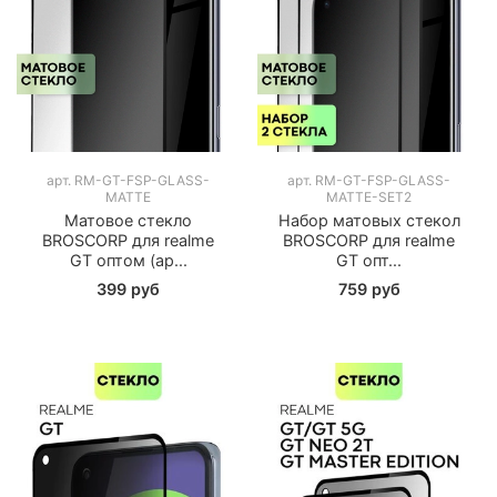
арт.
RM-GT-FSP-GLASS-
арт.
RM-GT-FSP-GLASS-
MATTE
MATTE-SET2
Матовое стекло
Набор матовых стекол
BROSCORP для realme
BROSCORP для realme
GT оптом (ар...
GT опт...
399 руб
759 руб