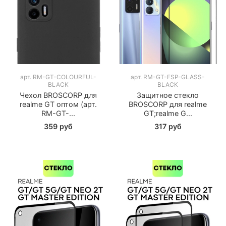
арт.
RM-GT-COLOURFUL-
арт.
RM-GT-FSP-GLASS-
BLACK
BLACK
Чехол BROSCORP для
Защитное стекло
realme GT оптом (арт.
BROSCORP для realme
RM-GT-...
GT;realme G...
359 руб
317 руб