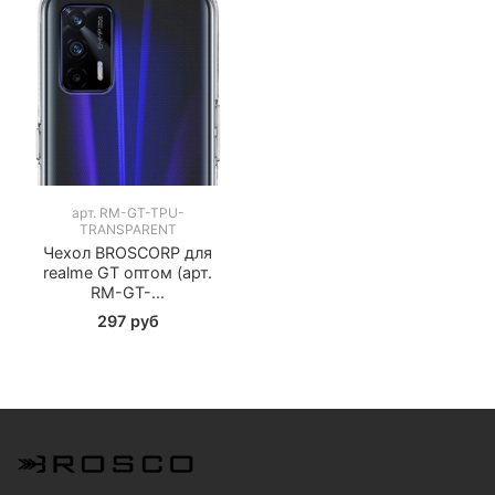
арт.
RM-GT-TPU-
TRANSPARENT
Чехол BROSCORP для
realme GT оптом (арт.
RM-GT-...
297 руб