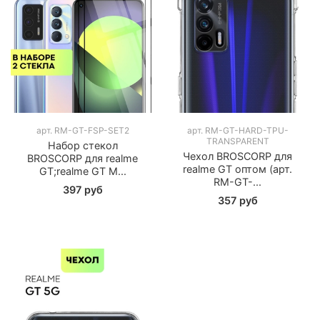
арт.
RM-GT-FSP-SET2
арт.
RM-GT-HARD-TPU-
TRANSPARENT
Набор стекол
Чехол BROSCORP для
BROSCORP для realme
realme GT оптом (арт.
GT;realme GT M...
RM-GT-...
397 руб
357 руб