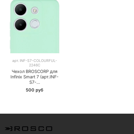
арт.
INF-S7-COLOURFUL-
2246C
Чехол BROSCORP для
Infinix Smart 7 (арт.INF-
S7-...
500 руб