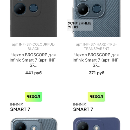
арт.
INF-S7-COLOURFUL-
арт.
INF-S7-HARD-TPU-
BLACK
TRANSPARENT
Чехол BROSCORP для
Чехол BROSCORP для
Infinix Smart 7 (арт. INF-
Infinix Smart 7 (арт. INF-
S7...
S7...
441 руб
371 руб