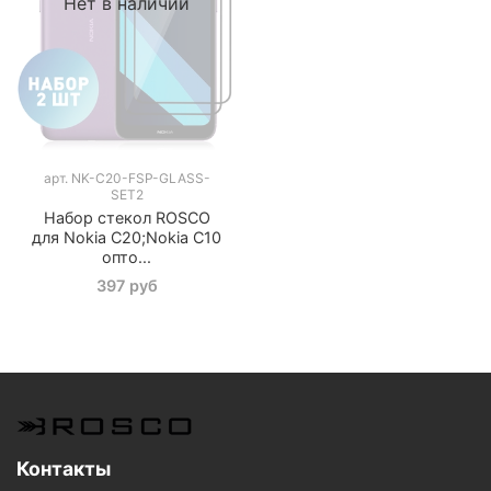
Нет в наличии
арт.
NK-C20-FSP-GLASS-
SET2
Набор стекол ROSCO
для Nokia C20;Nokia C10
опто...
397 руб
Контакты