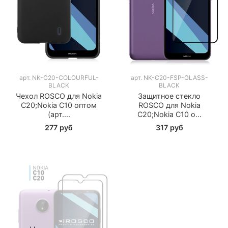
арт.
NK-C20-COLOURFUL-
арт.
NK-C20-FSP-GLASS-
BLACK
BLACK
Чехол ROSCO для Nokia
Защитное стекло
C20;Nokia C10 оптом
ROSCO для Nokia
(арт....
C20;Nokia C10 о...
277 руб
317 руб