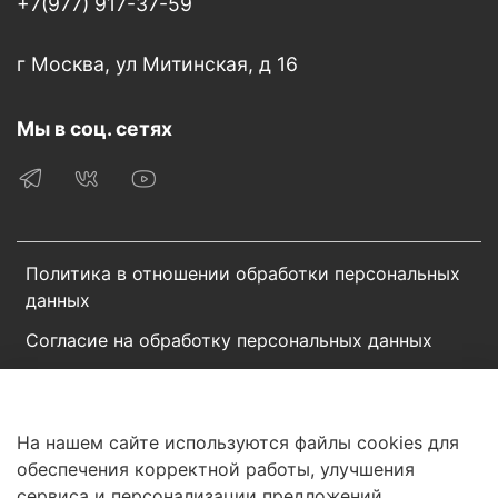
+7(977) 917-37-59
г Москва, ул Митинская, д 16
Мы в соц. сетях
Политика в отношении обработки персональных
данных
Согласие на обработку персональных данных
Пользовательское соглашение
Сотрудничество
На нашем сайте используются файлы cookies для
обеспечения корректной работы, улучшения
© 2025 Интернет-магазин «BROSCORP». Все права
сервиса и персонализации предложений.