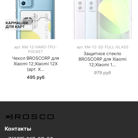
арт.
XM-12-HARD-TPU-
арт.
XM-12-3D-FULL-GLASS
POCKET
Защитное стекло
Чехол BROSCORP для
BROSCORP для Xiaomi
Xiaomi 12;Xiaomi 12X
12;Xiaomi 1...
(арт. X...
979 руб
495 руб
Контакты