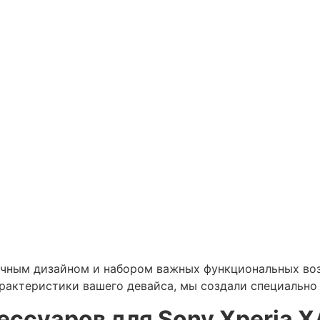
мочным дизайном и набором важных функциональных в
рактеристики вашего девайса, мы создали специально
ссуаров для Sony Xperia XA