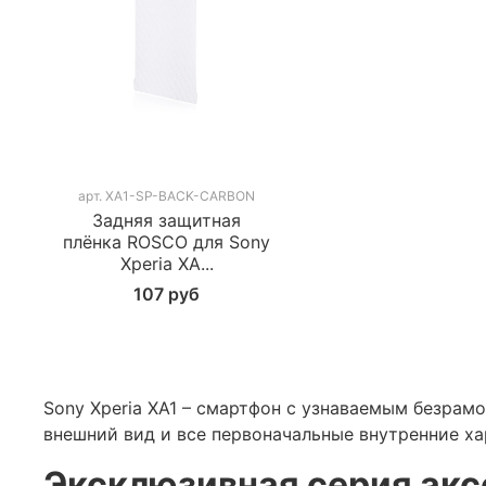
арт.
XA1-SP-BACK-CARBON
Задняя защитная
плёнка ROSCO для Sony
Xperia XA...
107 руб
Sony Xperia XA1 – смартфон с узнаваемым безра
внешний вид и все первоначальные внутренние ха
Эксклюзивная серия аксе