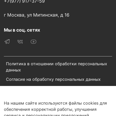
+7(977) 917-37-59
г Москва, ул Митинская, д 16
Мы в соц. сетях
Политика в отношении обработки персональных
данных
Согласие на обработку персональных данных
Пользовательское соглашение
Сотрудничество
На нашем сайте используются файлы cookies для
обеспечения корректной работы, улучшения
© 2025 Интернет-магазин «BROSCORP». Все права
сервиса и персонализации предложений.