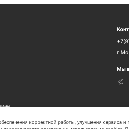
Кон
+7(9
г Мо
Мы в
щены.
обеспечения корректной работы, улучшения сервиса и
 округ Митино, ул. Митинская, д. 16, помещ. 1401