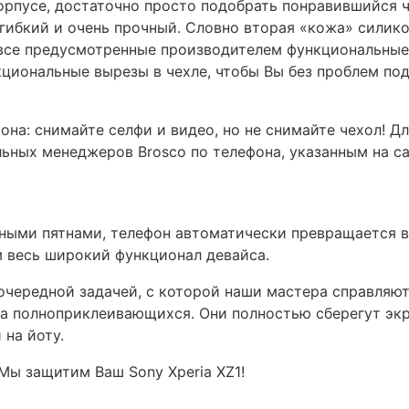
корпусе, достаточно просто подобрать понравившийся 
н гибкий и очень прочный. Словно вторая «кожа» силик
все предусмотренные производителем функциональные 
циональные вырезы в чехле, чтобы Вы без проблем под
на: снимайте селфи и видео, но не снимайте чехол! Д
льных менеджеров Brosco по телефона, указанным на са
ыми пятнами, телефон автоматически превращается в 
м весь широкий функционал девайса.
чередной задачей, с которой наши мастера справляютс
а полноприклеивающихся. Они полностью сберегут экран
 на йоту.
 Мы защитим Ваш Sony Xperia XZ1!