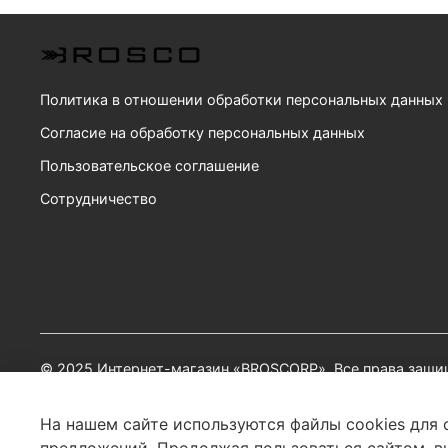
Политика в отношении обработки персональных данных
Согласие на обработку персональных данных
Пользовательское соглашение
Сотрудничество
© 2025 Интернет-магазин «BROSCORP». Все права защи
ООО «БРОСКОРП»
ИНН: 4027147199 | ОГРН: 1214000007341
На нашем сайте используются файлы cookies для 
Юр. адрес: 125430, г. Москва, вн. тер. г. Муниципальный